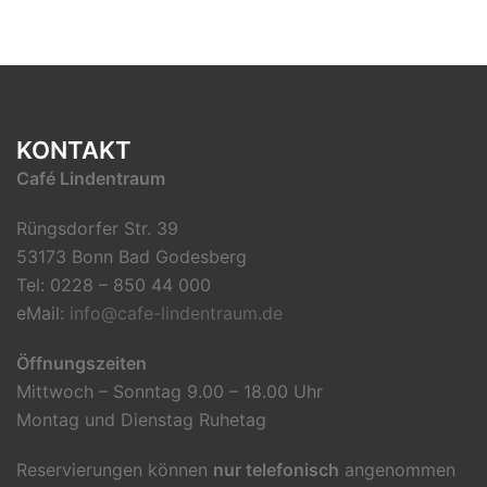
KONTAKT
Café Lindentraum
Rüngsdorfer Str. 39
53173 Bonn Bad Godesberg
Tel: 0228 – 850 44 000
eMail:
info@cafe-lindentraum.de
Öffnungszeiten
Mittwoch – Sonntag 9.00 – 18.00 Uhr
Montag und Dienstag Ruhetag
Reservierungen können
nur telefonisch
angenommen