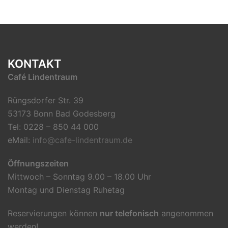
KONTAKT
Café Lindentraum
Rüngsdorfer Str. 39
53173 Bonn Bad Godesberg
Tel: 0228 – 850 44 000
eMail:
info@cafe-lindentraum.de
Öffnungszeiten
Mittwoch – Sonntag 9.00 – 18.00 Uhr
Montag und Dienstag Ruhetag
Reservierungen können
nur telefonisch
angenommen
werden!