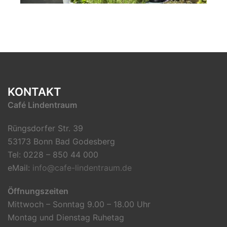
KONTAKT
Café Lindentraum
Rüngsdorfer Str. 39
53173 Bonn Bad Godesberg
Tel: 0228 – 850 44 000
eMail:
info@cafe-lindentraum.de
Öffnungszeiten
Mittwoch – Sonntag 9.00 – 18.00 Uhr
Montag und Dienstag Ruhetag